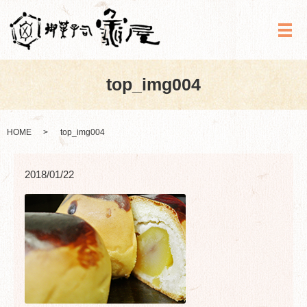
メ
top_img004
HOME
top_img004
2018/01/22