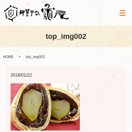
メ
top_img002
HOME
top_img002
2018/01/22