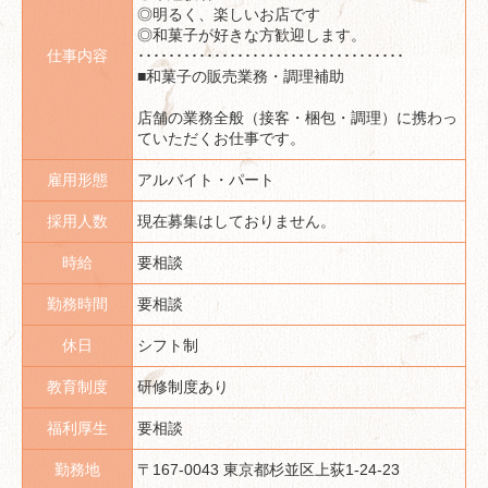
◎明るく、楽しいお店です
◎和菓子が好きな方歓迎します。
仕事内容
･･･････････････････････････････････
■和菓子の販売業務・調理補助
店舗の業務全般（接客・梱包・調理）に携わっ
ていただくお仕事です。
雇用形態
アルバイト・パート
採用人数
現在募集はしておりません。
時給
要相談
勤務時間
要相談
休日
シフト制
教育制度
研修制度あり
福利厚生
要相談
勤務地
〒167-0043 東京都杉並区上荻1-24-23